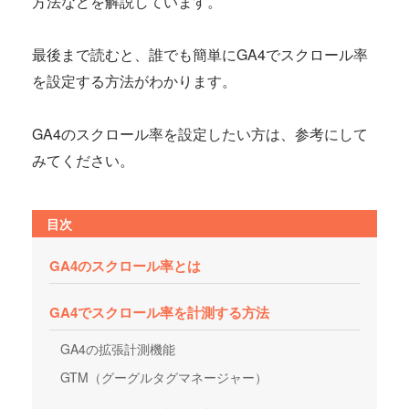
方法などを解説しています。

最後まで読むと、誰でも簡単にGA4でスクロール率
を設定する方法がわかります。

GA4のスクロール率を設定したい方は、参考にして
みてください。
目次
GA4のスクロール率とは
GA4でスクロール率を計測する方法
GA4の拡張計測機能
GTM（グーグルタグマネージャー）