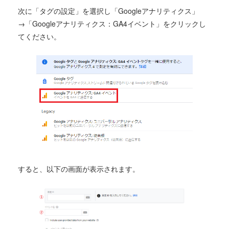
次に「タグの設定」を選択し「Googleアナリティクス」
→「Googleアナリティクス：GA4イベント」をクリックし
てください。
すると、以下の画面が表示されます。