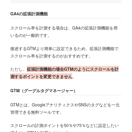
GA4の拡張計測機能
スクロール率を計測する場合は、GA4の拡張計測機能を用
いるのが一般的です。
後述するGTMより簡単に設定できるため、拡張計測機能で
スクロール率を計測するのがおすすめです。
ただし、
拡張計測機能の場合GTMのようにスクロールを計
測するポイントを変更できません
。
GTM（グーグルタグマネージャー）
GTMとは、GoogleアナリティクスやSNSのタグなどを一元
管理できる無料ツールです。
スクロールの計測ポイントを50％や75％などに設定したい