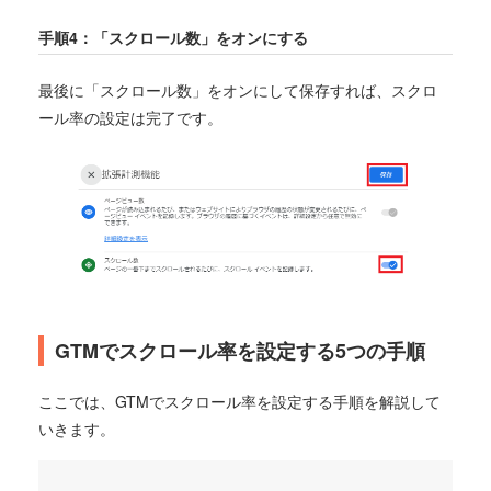
手順4：「スクロール数」をオンにする
最後に「スクロール数」をオンにして保存すれば、スクロ
ール率の設定は完了です。
GTMでスクロール率を設定する5つの手順
ここでは、GTMでスクロール率を設定する手順を解説して
いきます。