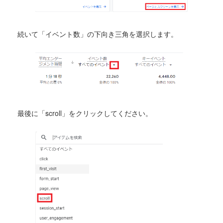
続いて「イベント数」の下向き三角を選択します。
最後に「scroll」をクリックしてください。