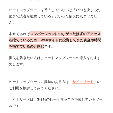
ヒートマップツールを導入していないと「いつも決まった
箇所で読者が離脱している」といった損失に気づけませ
ん。
本来であれば
コンバージョンにつながったはずのアクセス
を捨てているため、Webサイトに投資してきた資金や時間
を捨てているのと同じ
です。
損失を防ぎたい方は、ヒートマップツールの導入をおすす
めします。
ヒートマップツールに興味のある方は「
サイトリード
」の
ご利用を検討してみてください。
サイトリードは、3種類のヒートマップを搭載しているツー
ルです。