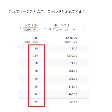
これでページごとのスクロール率を確認できます。