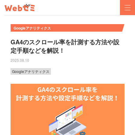
Googleアナリティクス
GA4のスクロール率を計測する方法や設
定手順などを解説！
2025.08.10
Googleアナリティクス