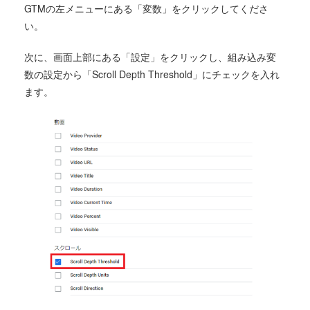
GTMの左メニューにある「変数」をクリックしてくださ
い。
次に、画面上部にある「設定」をクリックし、組み込み変
数の設定から「Scroll Depth Threshold」にチェックを入れ
ます。