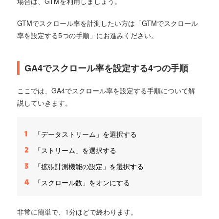
場合は、GTMを利用しましょう。
GTMでスクロール率を計測したい方は「GTMでスクロール
率を設定する5つの手順」にお進みください。
GA4でスクロール率を設定する4つの手順
ここでは、GA4でスクロール率を設定する手順について解
説していきます。
「データストリーム」を選択する
「ストリーム」を選択する
「拡張計測機能の設定」を選択する
「スクロール数」をオンにする
非常に簡単で、1分ほどで終わります。