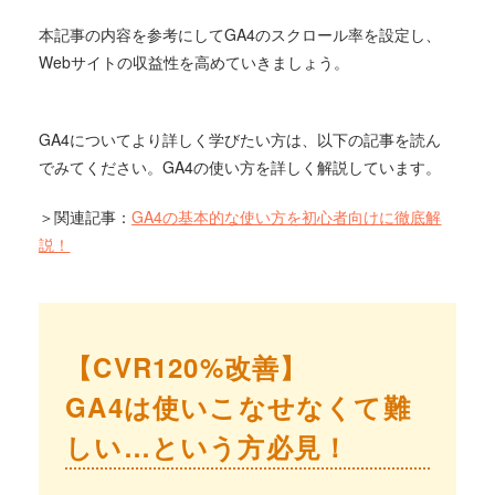
本記事の内容を参考にしてGA4のスクロール率を設定し、
Webサイトの収益性を高めていきましょう。
GA4についてより詳しく学びたい方は、以下の記事を読ん
でみてください。GA4の使い方を詳しく解説しています。
＞関連記事：
GA4の基本的な使い方を初心者向けに徹底解
説！
【CVR120%改善】
GA4は使いこなせなくて難
しい…という方必見！