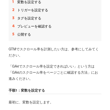
変数を設定する
トリガーを設定する
タグを設定する
プレビューを確認する
公開する
GTMでスクロール率を計測したい方は、参考にしてみてく
ださい。
「GA4でスクロール率を設定できればいい」という方は
「GA4のスクロール率をページごとに確認する方法」にお
進みください。
手順1：変数を設定する
最初に、変数を設定します。