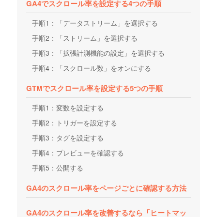
GA4でスクロール率を設定する4つの手順
手順1：「データストリーム」を選択する
手順2：「ストリーム」を選択する
手順3：「拡張計測機能の設定」を選択する
手順4：「スクロール数」をオンにする
GTMでスクロール率を設定する5つの手順
手順1：変数を設定する
手順2：トリガーを設定する
手順3：タグを設定する
手順4：プレビューを確認する
手順5：公開する
GA4のスクロール率をページごとに確認する方法
GA4のスクロール率を改善するなら「ヒートマッ