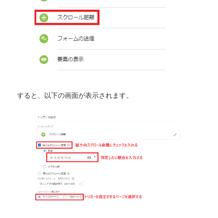
すると、以下の画面が表示されます。