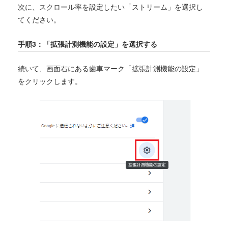
次に、スクロール率を設定したい「ストリーム」を選択し
てください。
手順3：「拡張計測機能の設定」を選択する
続いて、画面右にある歯車マーク「拡張計測機能の設定」
をクリックします。