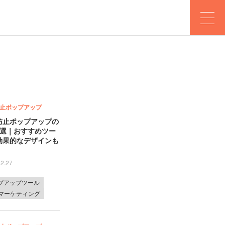
止ポップアップ
防止ポップアップの
5選｜おすすめツー
効果的なデザインも
02.27
プアップツール
bマーケティング