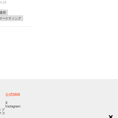
10.25
E運用
bマーケティング
公式SNS
X
Instagram
ップ
ィクス