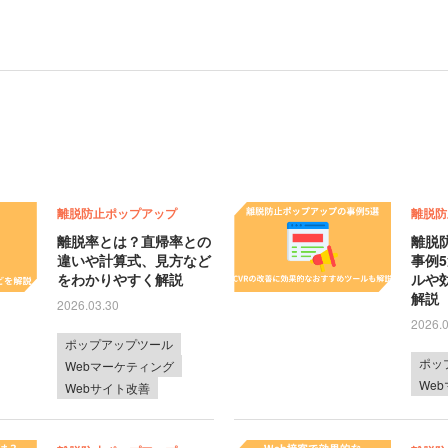
離脱防止ポップアップ
離脱防
離脱率とは？直帰率との
離脱
違いや計算式、見方など
事例
をわかりやすく解説
ルや
解説
2026.03.30
2026.
ポップアップツール
ポッ
Webマーケティング
We
Webサイト改善