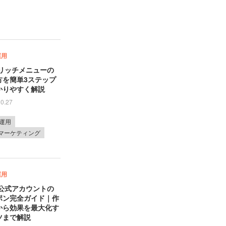
運用
Eリッチメニューの
方を簡単3ステップ
かりやすく解説
10.27
E運用
bマーケティング
運用
E公式アカウントの
ポン完全ガイド｜作
から効果を最大化す
ツまで解説