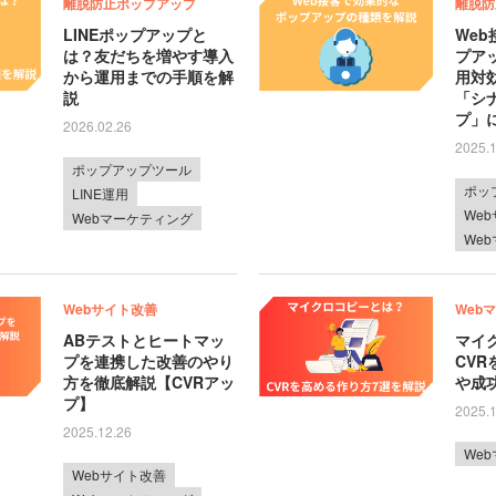
離脱防止ポップアップ
離脱防
LINEポップアップと
We
は？友だちを増やす導入
プア
から運用までの手順を解
用対効
説
「シ
プ」
2026.02.26
2025.
ポップアップツール
ポッ
LINE運用
We
Webマーケティング
We
Webサイト改善
Web
ABテストとヒートマッ
マイ
プを連携した改善のやり
CV
方を徹底解説【CVRアッ
や成
プ】
2025.
2025.12.26
We
Webサイト改善