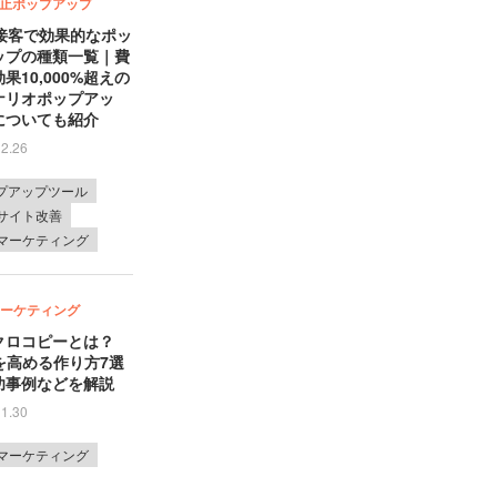
止ポップアップ
b接客で効果的なポッ
ップの種類一覧｜費
果10,000%超えの
ナリオポップアッ
についても紹介
12.26
プアップツール
bサイト改善
bマーケティング
マーケティング
クロコピーとは？
Rを高める作り方7選
功事例などを解説
11.30
bマーケティング