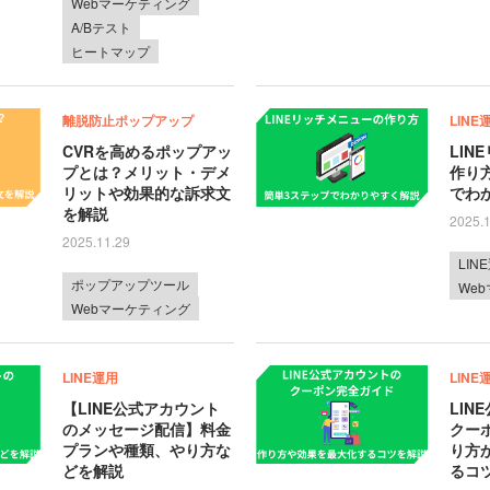
Webマーケティング
A/Bテスト
ヒートマップ
離脱防止ポップアップ
LINE
CVRを高めるポップアッ
LIN
プとは？メリット・デメ
作り
リットや効果的な訴求文
でわ
を解説
2025.
2025.11.29
LIN
ポップアップツール
We
Webマーケティング
LINE運用
LINE
【LINE公式アカウント
LIN
のメッセージ配信】料金
クー
プランや種類、やり方な
り方
どを解説
るコ