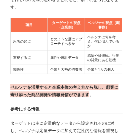
す。
ターゲットの視点
ペルソナの視点（顧
項目
（企業側）
客側）
ペルソナは何を考
どのような層にアプ
思考の起点
え、何に悩んでいる
ローチすべきか
か
感情や価値観、行動
重視する点
属性や統計データ
の背景にある動機
関係性
企業と大勢の消費者
企業と1人の個人
ペルソナを活用すると企業本位の考え方から脱し、顧客に
寄り添った商品開発や情報発信ができます
。
参考にする情報
ターゲットは主に定量的なデータから設定されるのに対
し、ペルソナは定量データに加えて定性的な情報を重視し