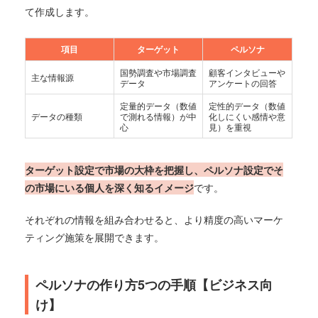
て作成します。
項目
ターゲット
ペルソナ
国勢調査や市場調査
顧客インタビューや
主な情報源
データ
アンケートの回答
定量的データ（数値
定性的データ（数値
データの種類
で測れる情報）が中
化しにくい感情や意
心
見）を重視
ターゲット設定で市場の大枠を把握し、ペルソナ設定でそ
の市場にいる個人を深く知るイメージ
です。
それぞれの情報を組み合わせると、より精度の高いマーケ
ティング施策を展開できます。
ペルソナの作り方5つの手順【ビジネス向
け】